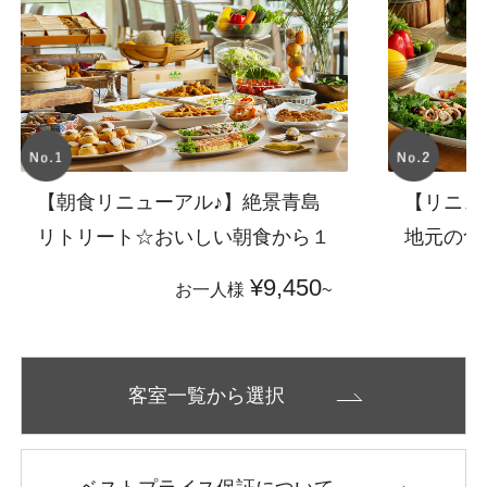
【朝食リニューアル♪】絶景青島
【リニュ
リトリート☆おいしい朝食から１
地元の食
日をはじめよう(朝食付)
ビュッフ
¥9,450
お一人様
~
付)
客室一覧から選択