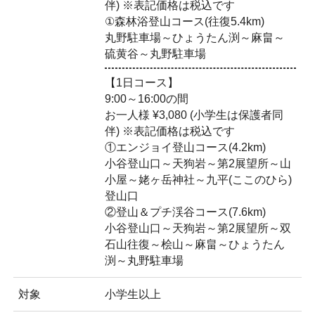
伴) ※表記価格は税込です
①森林浴登山コース(往復5.4km)
丸野駐車場～ひょうたん渕～麻畠～
硫黄谷～丸野駐車場
【1日コース】
9:00～16:00の間
お一人様 ¥3,080 (小学生は保護者同
伴) ※表記価格は税込です
①エンジョイ登山コース(4.2km)
小谷登山口～天狗岩～第2展望所～山
小屋～姥ヶ岳神社～九平(ここのひら)
登山口
②登山＆プチ渓谷コース(7.6km)
小谷登山口～天狗岩～第2展望所～双
石山往復～桧山～麻畠～ひょうたん
渕～丸野駐車場
対象
小学生以上