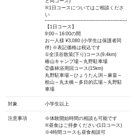
と同コース)
※1日コースについてはご相談くださ
い
【1日コース】
9:00～16:00の間
お一人様 ¥3,080 (小学生は保護者同
伴) ※表記価格は税込です
①全渓谷散策(下り)コース(9.4km)
椿山キャンプ場～丸野駐車場
②森林浴周回コース(15km)
丸野駐車場～ひょうたん渕～麻畠～
桧山～丸太橋～多目的広場～丸野駐
車場
対象
小学生以上
注意事項
※体験開始時間の相談も可能です
※昼食はご持参ください(1日コース)
※4時間コースも昼食相談可