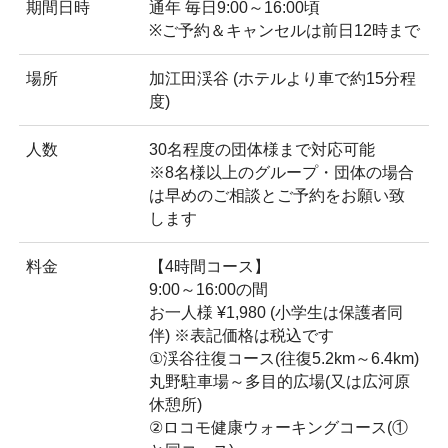
期間日時
通年 毎日9:00～16:00頃
※ご予約＆キャンセルは前日12時まで
場所
加江田渓谷 (ホテルより車で約15分程
度)
人数
30名程度の団体様まで対応可能
※8名様以上のグループ・団体の場合
は早めのご相談とご予約をお願い致
します
料金
【4時間コース】
9:00～16:00の間
お一人様 ¥1,980 (小学生は保護者同
伴) ※表記価格は税込です
①渓谷往復コース(往復5.2km～6.4km)
丸野駐車場～多目的広場(又は広河原
休憩所)
②ロコモ健康ウォーキングコース(①