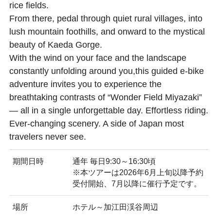
rice fields.
From there, pedal through quiet rural villages, into
lush mountain foothills, and onward to the mystical
beauty of Kaeda Gorge.
With the wind on your face and the landscape
constantly unfolding around you,this guided e-bike
adventure invites you to experience the
breathtaking contrasts of “Wonder Field Miyazaki”
— all in a single unforgettable day. Effortless riding.
Ever-changing scenery. A side of Japan most
travelers never see.
期間日時
通年 毎日9:30～16:30頃
※本ツアーは2026年6月上旬以降予約
受付開始、7月以降に催行予定です。
場所
ホテル～加江田渓谷周辺