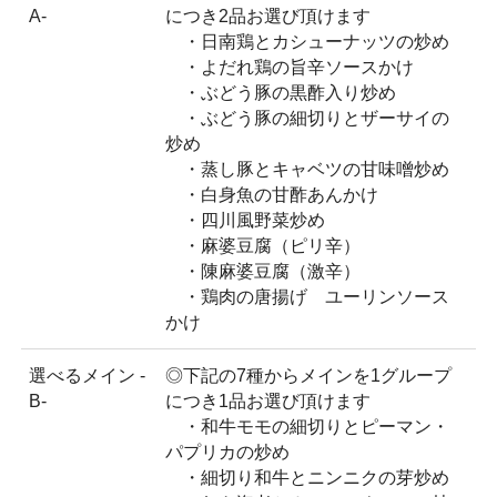
A-
につき2品お選び頂けます
・日南鶏とカシューナッツの炒め
・よだれ鶏の旨辛ソースかけ
・ぶどう豚の黒酢入り炒め
・ぶどう豚の細切りとザーサイの
炒め
・蒸し豚とキャベツの甘味噌炒め
・白身魚の甘酢あんかけ
・四川風野菜炒め
・麻婆豆腐（ピリ辛）
・陳麻婆豆腐（激辛）
・鶏肉の唐揚げ ユーリンソース
かけ
選べるメイン -
◎下記の7種からメインを1グループ
B-
につき1品お選び頂けます
・和牛モモの細切りとピーマン・
パプリカの炒め
・細切り和牛とニンニクの芽炒め