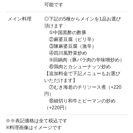
可能です
メイン料理
◎下記の5種からメインを1品お選び
頂けます
①中国黒酢の酢豚
②麻婆豆腐（ピリ辛）
③陳麻婆豆腐（激辛）
④四川風野菜炒め
⑤回鍋肉（豚バラ肉の辛味噌炒め）
⑥鶏肉とカシューナッツ炒め
【追加料金で下記メニューもお選び
いただけます】
⑦むき海老のチリソース煮（+220
円）
⑧細切り和牛とピーマンの炒め
（+220円）
※※表記価格は全て税込です
※料理画像はイメージです