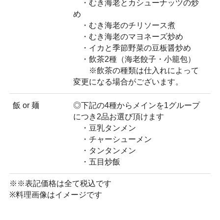
・むき海老とカシューナッツの炒
め
・むき海老のチリソース煮
・むき海老のマヨネーズ炒め
・イカと季節野菜の豆板醤炒め
・飲茶2種（海老餃子・小籠包）
※飲茶の種類は仕入れによって
変更になる場合がございます。
飯 or 麺
◎下記の4種からメインを1グループ
につき2品お選び頂けます
・豆乳タンメン
・チャーシューメン
・タンタンメン
・五目炒飯
※※表記価格は全て税込です
※料理画像はイメージです