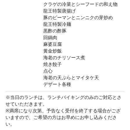
クラゲの冷菜とシーフードの和え物
龍王特製唐揚げ
豚のピーマンとニンニクの芽炒め
龍王特製冷麺
黒酢の酢豚
回鍋肉
麻婆豆腐
黄金炒飯
海老のチリソース煮
焼き餃子
点心
海老の天ぷらとマイタケ天
デザート各種
※当日のランチは、ランチバイキングのみのご対応とさ
せていただきます。
※満席になり次第、予告なく受付を終了する場合がござ
いますので、ご希望の方はお早めにお申し込みくださ
い。