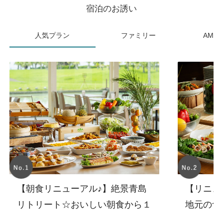
宿泊のお誘い
人気プラン
ファミリー
AMC
【朝食リニューアル♪】絶景青島
【リニュ
リトリート☆おいしい朝食から１
地元の食
日をはじめよう(朝食付)
ビュッフ