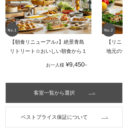
【朝食リニューアル♪】絶景青島
【リニュ
リトリート☆おいしい朝食から１
地元の食
日をはじめよう(朝食付)
ビュッフ
¥9,450
お一人様
~
付)
客室一覧から選択
ベストプライス保証について