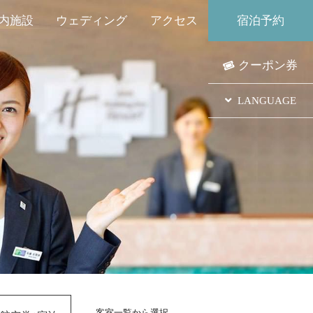
内施設
ウェディング
アクセス
宿泊予約
り占めした景色、そして高級感溢れる調度品に優美さを感じる、リゾートならではくつろぎをあなたに。
りが美しいホテル自慢の料理の数々をいただけます。
クティビティが楽しめます。
ったりとした時間が流れる心地良い空間、そして南国宮崎のホスピタリティーをご体感ください。
クティビティが楽しめます。
クーポン券
LANGUAGE
人
客室一覧から選択