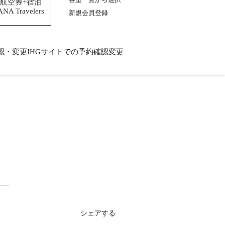
航空券+宿泊
ANA Travelers
新規会員登録
認・変更
IHGサイトでの予約確認変更
IHGサイトでの予約確認変更
シェアする