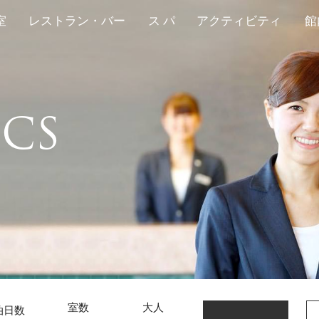
室
レストラン・バー
ス パ
アクティビティ
館
青島の美しい姿を独
多彩な味と夢空間。旬な味と多彩な彩
自然に囲まれたロケーションで、バラティー豊かなア
本格的なリゾートのゆ
自然に囲まれたロケーションで、バラティー豊かなア
ICS
宿泊予約検索
室数
大
チェックイン日
宿泊日数
検索
室数
大人
泊日数