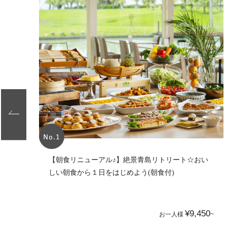
【朝食リニューアル♪】絶景青島リトリート☆おい
しい朝食から１日をはじめよう(朝食付)
0
¥9,450
~
お一人様
~