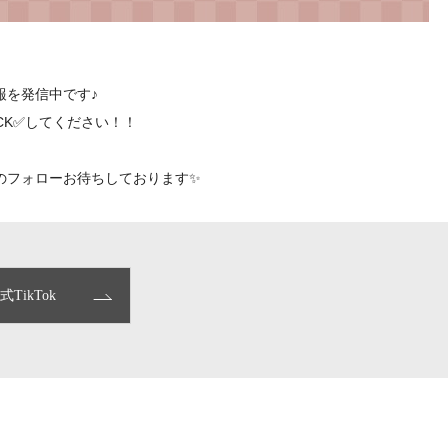
報を発信中です♪
CK✅してください！！
のフォローお待ちしております✨
式TikTok